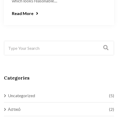
which looks reasonable....
Read More
Categories
Uncategorized
(5)
Αστικό
(2)